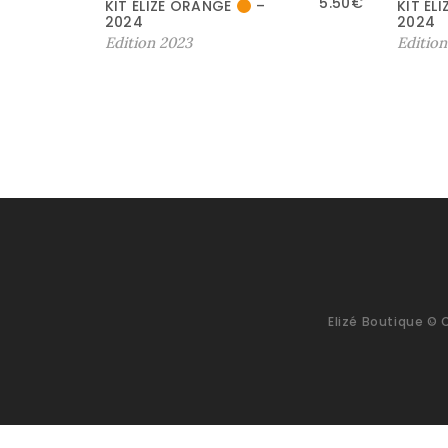
5.50
€
KIT ÉLIZE ORANGE
–
KIT ÉL
2024
2024
Edition 2023
Edition
Elizé Boutique © 