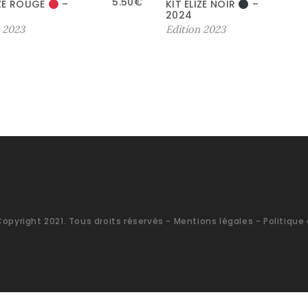
5.50
€
IZE ROUGE
–
KIT ÉLIZE NOIR
–
2024
 2023
Edition 2023
Copyright 2021. Tous droits réservés -
Mentions légales
- Politique